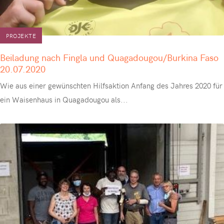
PROJEKTE
Beiladung nach Fingla und Quagadougou/Burkina Faso
20.07.2020
Wie aus einer gewünschten Hilfsaktion Anfang des Jahres 2020 für
ein Waisenhaus in Quagadougou als
...