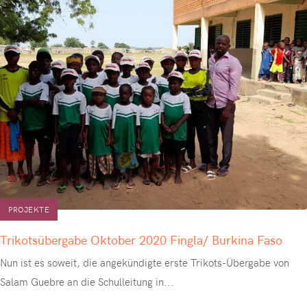
PROJEKTE
Trikotsübergabe Oktober 2020 Fingla/ Burkina Faso
Nun ist es soweit, die angekündigte erste Trikots-Übergabe von
Salam Guebre an die Schulleitung in
...