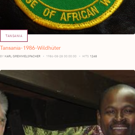
TANSANIA
Tansania-1986-Wildhüter
BY
KARL GREMMELSPACHER
1986-08-28 00:00:00
HITS
1248