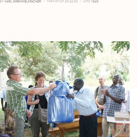
BY
KARL GREMMELSPACHER
1999-07-07 20:24:00
HITS
1243