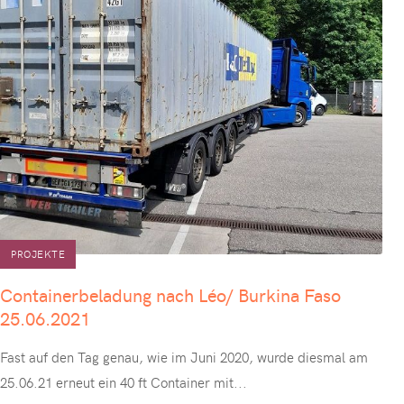
PROJEKTE
Containerbeladung nach Léo/ Burkina Faso
25.06.2021
Fast auf den Tag genau, wie im Juni 2020, wurde diesmal am
25.06.21 erneut ein 40 ft Container mit
...