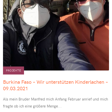
PROJEKTE
Burkina Faso – Wir unterstützen Kinderlachen –
09.03.2021
Als mein Bruder Manfred mich Anfang Februar anrief und mich
fragte ob ich eine größere Menge
...