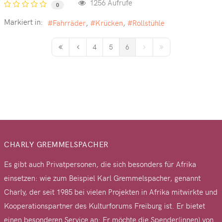
1256 Aufrufe
0
Markiert in:
Fahrräder
Krücken
Rollstühle
4
5
6
First Page
Previous Page
Next Page
Last Page
CHARLY GREMMELSPACHER
Es gibt auch Privatpersonen, die sich besonders für Afrika
einsetzen: wie zum Beispiel Karl Gremmelspacher, genannt
Charly, der seit 1985 bei vielen Projekten in Afrika mitwirkte und
Kooperationspartner des Kulturforums Freiburg ist. Er bietet
einen besonderen Service an: Er möchte die Spender(innen) von