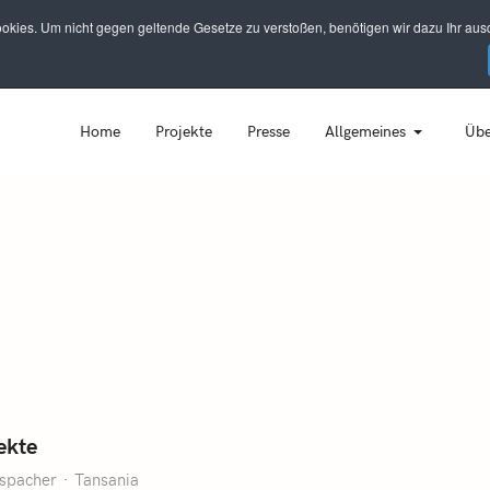
kies. Um nicht gegen geltende Gesetze zu verstoßen, benötigen wir dazu Ihr ausd
Home
Projekte
Presse
Allgemeines
Übe
ekte
spacher
Tansania