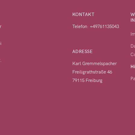
KONTAKT
W
I
r
Telefon: +49761135043
I
i
Da
ADRESSE
C
.
Karl Gremmelspacher
Hi
Freiligrathstraße 46
Pa
79115 Freiburg