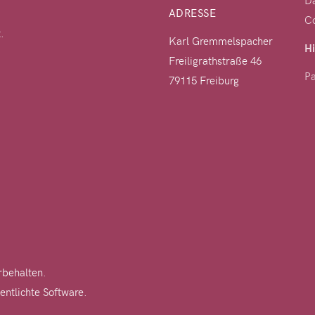
Da
ADRESSE
C
.
Karl Gremmelspacher
Hi
Freiligrathstraße 46
Pa
79115 Freiburg
rbehalten.
entlichte Software.