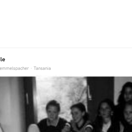
le
remmelspacher
Tansania