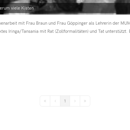
erum viele Kisten
enarbeit mit Frau Braun und Frau Göppinger als Lehrerin der MU
s Iringa/Tansania mit Rat (Zollformalitäten) und Tat unterstützt. 
1
First Page
Previous Page
Next Page
Last Page