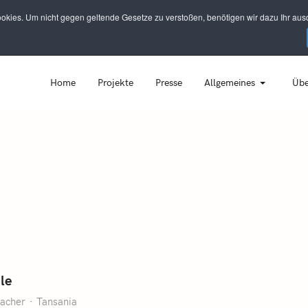
kies. Um nicht gegen geltende Gesetze zu verstoßen, benötigen wir dazu Ihr ausd
Home
Projekte
Presse
Allgemeines
Übe
le
acher
Tansania