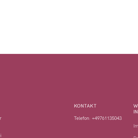
KONTAKT
W
I
r
Telefon: +49761135043
I
i