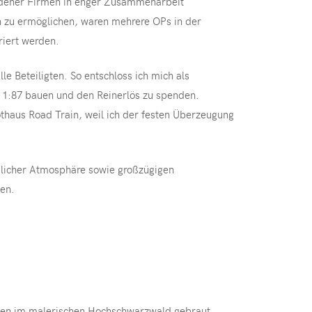
hiedener Firmen in enger Zusammenarbeit
n zu ermöglichen, waren mehrere OPs in der
riert werden.
 Beteiligten. So entschloss ich mich als
b 1:87 bauen und den Reinerlös zu spenden.
thaus Road Train, weil ich der festen Überzeugung
ndlicher Atmosphäre sowie großzügigen
en.
ten im malerischen Hochschwarzwald gebraut.