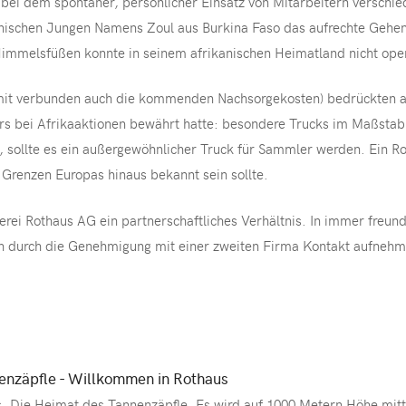
n, bei dem spontaner, persönlicher Einsatz von Mitarbeitern versc
anischen Jungen Namens Zoul aus Burkina Faso das aufrechte Gehe
Himmelsfüßen konnte in seinem afrikanischen Heimatland nicht ope
it verbunden auch die kommenden Nachsorgekosten) bedrückten alle
ers bei Afrikaaktionen bewährt hatte: besondere Trucks im Maßsta
 sollte es ein außergewöhnlicher Truck für Sammler werden. Ein Ro
 Grenzen Europas hinaus bekannt sein sollte.
uerei Rothaus AG ein partnerschaftliches Verhältnis. In immer freu
h durch die Genehmigung mit einer zweiten Firma Kontakt aufnehm
enzäpfle - Willkommen in Rothaus
. Die Heimat des Tannenzäpfle. Es wird auf 1000 Metern Höhe mit