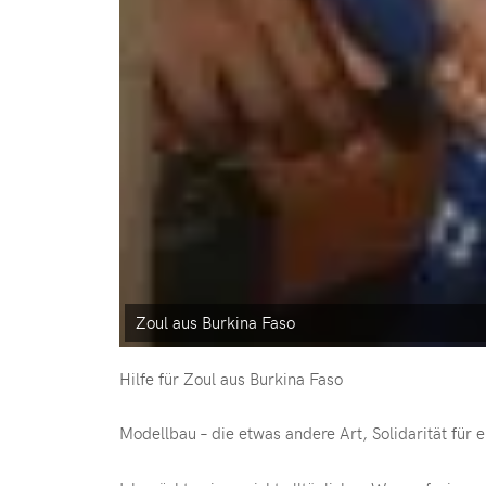
Zoul aus Burkina Faso
Hilfe für Zoul aus Burkina Faso
Modellbau – die etwas andere Art, Solidarität für