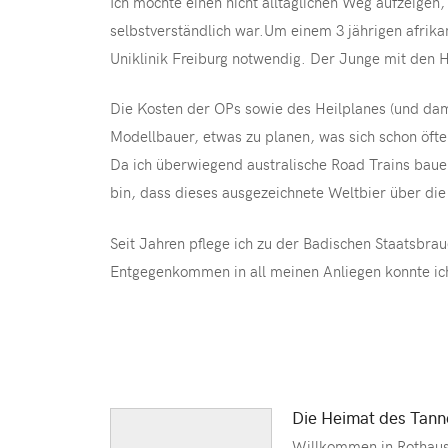
Ich möchte einen nicht alltäglichen Weg aufzeige
selbstverständlich war.Um einem 3 jährigen afrik
Uniklinik Freiburg notwendig. Der Junge mit den 
Die Kosten der OPs sowie des Heilplanes (und dam
Modellbauer, etwas zu planen, was sich schon öft
Da ich überwiegend australische Road Trains baue,
bin, dass dieses ausgezeichnete Weltbier über die
Seit Jahren pflege ich zu der Badischen Staatsbra
Entgegenkommen in all meinen Anliegen konnte ic
Die Heimat des Tann
Willkommen in Rothaus