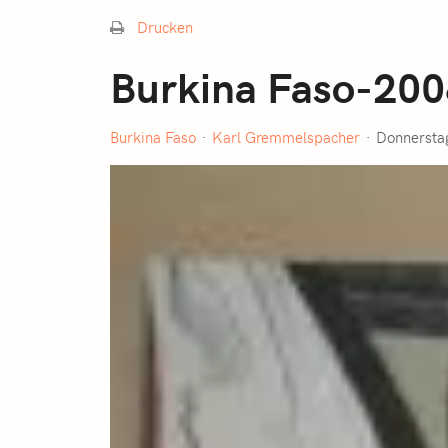
Drucken
Burkina Faso-20
Burkina Faso
Karl Gremmelspacher
Donnerstag